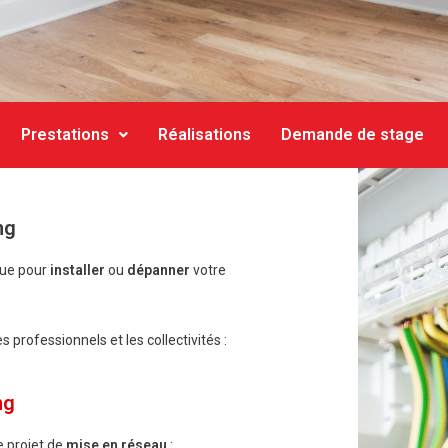
Prestations
Réalisations
Demande de stage
ng
que pour
installer
ou
dépanner
votre
professionnels et les collectivités :
ng
 projet de
mise en réseau
: